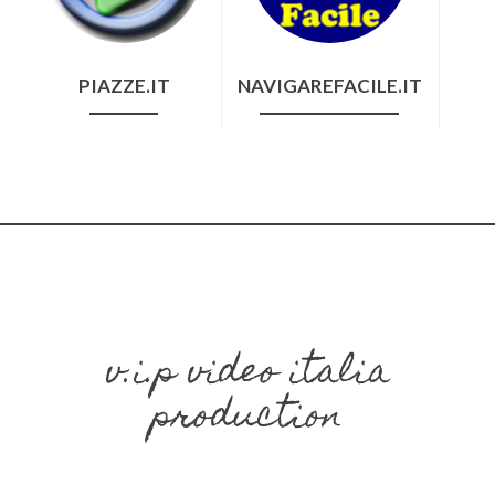
PIAZZE.IT
NAVIGAREFACILE.IT
v.i.p video italia
production