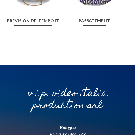
PREVISIONIDELTEMPO.IT
PASSATEMPI.IT
v.i.p. video italia
production srl
Bologna
P.I. 04322860372